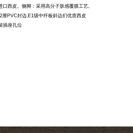
扪进口西皮。侧脚：采用高分子肤感覆膜工艺,
板2厘PVC封边,E1级中纤板斜边扪优质西皮
.预留插座孔位